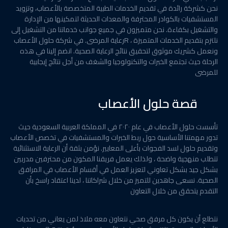
نحن كشركة رائدة في تقديم الخدمات الطبية المتخصصة بالأعصاب، وتزويد
المستشفيات بالكوادر المحترفة والمعدات الحديثة لتمكينها من الإدارة
والتشغيل بكفاءة. نحن متميزون في جميع جوانب خدماتنا من التشغيل إلى
رعاية المرضى. في شركة حلول الأعصابR ، نلتزم بتقديم الخدمات المتميزة
ونعمل كشريك موثوق لتحقيق نتائج الرعاية الصحية. انضم إلينا في هذه
الرحلة حيث تجتمع الخبرات والتكنولوجيا والشغف من أجل نتائج إيجابية
للمرضى
قصة حلول الأعصاب
تأسست حلول الأعصاب في عام ٢٠٢٠ في المملكة العربية السعودية حيث
تدور مهمتنا الأساسية حول ربط الخبرات والمستشفيات في تخصص الأعصاب
وتقديم حلول لسد الفجوات بأعلى المعايير. نؤمن بثقة أن الرعاية الاستثنائية
تتطلب منهجية واضحة ، ولذلك يعمل فريقنا المكون من محترفين مدربين
بشكل جيد بشكل تعاوني لتعزيز العمل في أقسام الأعصاب في المرافق
الصحية. نسعى جاهدين للتميز من خلال شراكاتنا ، لدينا اعتقاد راسخ بأن
التقدم يتحقق من خلال التعاون
نتطلع أن يكون كل مرفق صحي نتعاون معه ملاذ لمن يعاني من تحديات