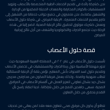
نحن كشركة رائدة في تقديم الخدمات الطبية المتخصصة بالأعصاب، وتزويد
المستشفيات بالكوادر المحترفة والمعدات الحديثة لتمكينها من الإدارة
والتشغيل بكفاءة. نحن متميزون في جميع جوانب خدماتنا من التشغيل إلى
رعاية المرضى. في شركة حلول الأعصابR ، نلتزم بتقديم الخدمات المتميزة
ونعمل كشريك موثوق لتحقيق نتائج الرعاية الصحية. انضم إلينا في هذه
الرحلة حيث تجتمع الخبرات والتكنولوجيا والشغف من أجل نتائج إيجابية
للمرضى
قصة حلول الأعصاب
تأسست حلول الأعصاب في عام ٢٠٢٠ في المملكة العربية السعودية حيث
تدور مهمتنا الأساسية حول ربط الخبرات والمستشفيات في تخصص الأعصاب
وتقديم حلول لسد الفجوات بأعلى المعايير. نؤمن بثقة أن الرعاية الاستثنائية
تتطلب منهجية واضحة ، ولذلك يعمل فريقنا المكون من محترفين مدربين
بشكل جيد بشكل تعاوني لتعزيز العمل في أقسام الأعصاب في المرافق
الصحية. نسعى جاهدين للتميز من خلال شراكاتنا ، لدينا اعتقاد راسخ بأن
التقدم يتحقق من خلال التعاون
نتطلع أن يكون كل مرفق صحي نتعاون معه ملاذ لمن يعاني من تحديات