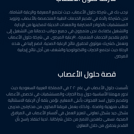
نرحب بك في شركة حلول الأعصاب، حيث تجتمع المعرفة والرعاية الشاملة.
نحن كشركة رائدة في تقديم الخدمات الطبية المتخصصة بالأعصاب، وتزويد
المستشفيات بالكوادر المحترفة والمعدات الحديثة لتمكينها من الإدارة
والتشغيل بكفاءة. نحن متميزون في جميع جوانب خدماتنا من التشغيل إلى
رعاية المرضى. في شركة حلول الأعصابR ، نلتزم بتقديم الخدمات المتميزة
ونعمل كشريك موثوق لتحقيق نتائج الرعاية الصحية. انضم إلينا في هذه
الرحلة حيث تجتمع الخبرات والتكنولوجيا والشغف من أجل نتائج إيجابية
للمرضى
قصة حلول الأعصاب
تأسست حلول الأعصاب في عام ٢٠٢٠ في المملكة العربية السعودية حيث
تدور مهمتنا الأساسية حول ربط الخبرات والمستشفيات في تخصص الأعصاب
وتقديم حلول لسد الفجوات بأعلى المعايير. نؤمن بثقة أن الرعاية الاستثنائية
تتطلب منهجية واضحة ، ولذلك يعمل فريقنا المكون من محترفين مدربين
بشكل جيد بشكل تعاوني لتعزيز العمل في أقسام الأعصاب في المرافق
الصحية. نسعى جاهدين للتميز من خلال شراكاتنا ، لدينا اعتقاد راسخ بأن
التقدم يتحقق من خلال التعاون